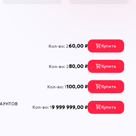
КОДЫ
Страна регистрации:
нзий до
USA.
 время
на свое
я
60,00 ₽
Купить
Кол-во: 2
сить
 будет
80,00 ₽
Купить
Кол-во: 2
100,00 ₽
Купить
Кол-во: 1
ились с
КАУНТОВ
9 999 999,00 ₽
Купить
Кол-во: 1