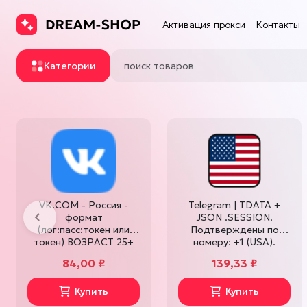
Активация прокси
Контакты
Категории
Прав
Га
то
VK.COM - Россия -
Telegram | TDATA +
формат
JSON .SESSION.
Предыдущий
(лог:пасс:токен или
Подтверждены по
токен) ВОЗРАСТ 25+
номеру: +1 (USA).
По
пол: Ж ДРУЗЕЙ: 100+
Возраст аккаунтов:
84,00 ₽
139,33 ₽
Пр
друзей
60+ дней. Включена
ис
двухфакторная
Купить
аутентификация.
Купить
На
Страна регистрации: