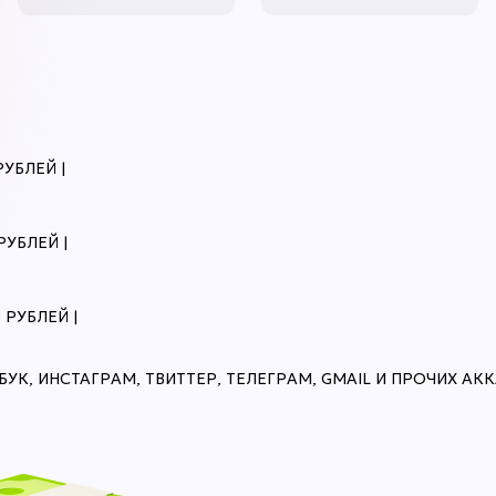
пленными аккаунтами.
Brazil.
емя ответа технической поддержки и решение всех проблем/прете
-х часов. (Зависит от времени суток. В праздничные/выходные дни,
идание может быть увеличено).
хническая поддержка может запросить доказательства ваших слов 
мотрение скрины\запись экрана.
и покупке товара стоимостью свыше 200р - записывайте видео, дл
РУБЛЕЙ |
строго решения вашего вопроса.
ли невалид превышает 50% сотрудник магазина имеет право запро
део от момента нажатия кнопки "Купить" в магазине. Любой монтаж
РУБЛЕЙ |
озван в пользу магазина.
отребление нецензурной лексики может стать причиной отказа в
служивании.
 РУБЛЕЙ |
и покупке любого товара, Вы соглашаетесь что полностью ознаком
нными правилами и обязуетесь их соблюдать!
К, ИНСТАГРАМ, ТВИТТЕР, ТЕЛЕГРАМ, GMAIL И ПРОЧИХ АК
авила могут расширяться без уведомления
, что покупая товар в магазине, Вы соглашаетесь с правилами магазина!