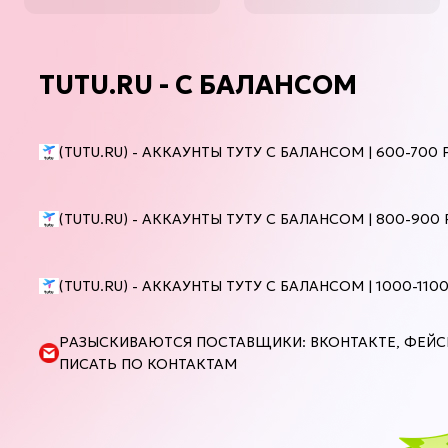
ку
USA.
Вр
24
ож
TUTU.RU - С БАЛАНСОМ
Те
ус
Пр
(TUTU.RU) - АККАУНТЫ ТУТУ С БАЛАНСОМ | 600-700 
бы
Ес
ви
(TUTU.RU) - АККАУНТЫ ТУТУ С БАЛАНСОМ | 800-900 
от
Уп
об
(TUTU.RU) - АККАУНТЫ ТУТУ С БАЛАНСОМ | 1000-1100
Пр
да
РАЗЫСКИВАЮТСЯ ПОСТАВЩИКИ: ВКОНТАКТЕ, ФЕЙСБУ
Пр
ПИСАТЬ ПО КОНТАКТАМ
Помните