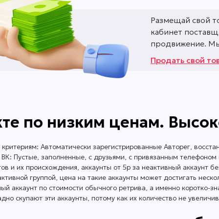
Размещай свой т
кабинет поставщи
продвижение. Мы 
Продать свой то
те по низким ценам. Высок
 критериям: Автоматически зарегистрированные Авторег, восст
ВК: Пустые, заполненные, с друзьями, с привязанным телефоном и 
тов и их происхождения, аккаунты от 5р за неактивный аккаунт 
активной группой, цена на такие аккаунты может достигать неско
й аккаунт по стоимости обычного ретрива, а именно коротко-зна
о скупают эти аккаунты, потому как их количество не увеличива