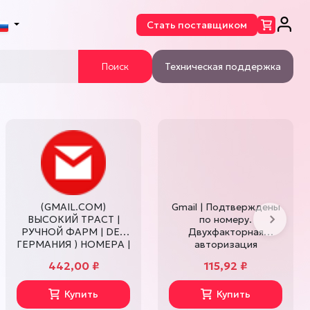
Стать поставщиком
Поиск
Техническая поддержка
×
×
000 руб.
мени
ых форумах:
так же
(GMAIL.COM)
Gmail | Подтверждены
ВЫСОКИЙ ТРАСТ |
по номеру.
Следу
РУЧНОЙ ФАРМ | DE (
Двухфакторная
ГЕРМАНИЯ ) НОМЕРА |
авторизация
(ИЮЛЬ 2024) |
включена. Добавлена
 же
442,00 ₽
115,92 ₽
ОТЛЕЖКА БОЛЬШЕ 1
ссылка для получения
года | 2FA |
кода с почты и номера
LOGIN:PASS:ДОП
Купить
телефона. Возраст
Купить
м с
ПОЧТА:НОМЕР:БЭКАП
аккаунтов: 3+ месяца.