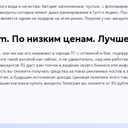
ого вида и качества: Авторег заполненные, пустые, с фолловерам
е аккаунты которые имеют даже ранжирование в Гугл и яндекс. По
 является одним из лидеров на этом рынке. Покупая у нас аккаун
m. По низким ценам. Лучше
г, или же как его называют в народе ТГ: с отлежкой и без, подт
ыла такой высокой как сейчас, и не удивительно, над ним работа
 аккаунтов TG даст вам толчок в ведении своего бизнеса или инф
есть вы сможете получать средства за показ рекламных постов в
атом, а будущим источником дохода. Ценовая политика этого тов
В нашем магазине купить аккаунты Телеграм вы сможете от 30 рубле