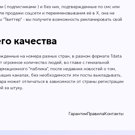
и ( подписчиками ) и без них, подтвержденные по смс или
сле продажи соцсети и переименовывания её в X, она не
ты "Твиттер" - вы получите возможность рекламировать свой
го качества
вержденные на номера разных стран, в разном формате Tdata
ет огромное количество людей, во главе с гениальной
ормационного "паблика", после недавних новостей о том,
 ваших каналах, без необходимости эти посты выкладывать,
ара может отличаться в зависимости от страны регистрации
й за штуку.
Гарантии
Правила
Контакты