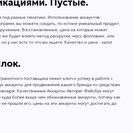
икациями. Пустые.
и под разные тематики. Использование аккаунтов
грамм, вы можете создать, по истине уникальный продукт,
крученные, Восстановленные, цена на которые может
к же будет влиять метод раскрутки, масс-фолловинг, или
но у нас есть то что вы ищете. Качество и цена - залог
лок.
грамотного поставщика лежит ключ к успеху в работе с
бук аккаунты для продвижения вашего бренда по средствам
manager. Качественные Аккаунты Авторег Фейсбук могут
ся куда более выше чем обыкновенные аккаунты, потому как
е прошли его, цены на эти аккаунты могут достигать до