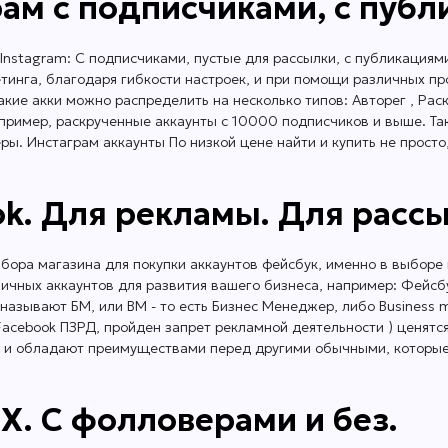
ам с подписчиками, с публ
Instagram: С подписчиками, пустые для рассылки, с публикациям
инга, благодаря гибкости настроек, и при помощи различных про
кие акки можно распределить на несколько типов: Авторег , Рас
например, раскрученные аккаунты с 10000 подписчиков и выше. Та
ы. Инстаграм аккаунты По низкой цене найти и купить не просто, 
ok. Для рекламы. Для рассы
ора магазина для покупки аккаунтов фейсбук, именно в выборе 
личных аккаунтов для развития вашего бизнеса, например: Фейс
называют БМ, или BM - то есть Бизнес Менеджер, либо Business 
.Facebook ПЗРД, пройден запрет рекламной деятельности ) ценят
 и обладают преимуществами перед другими обычными, которые н
 X. С фолловерами и без.