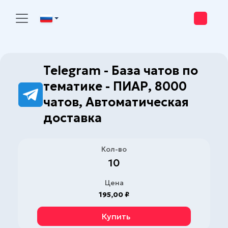
Telegram - База чатов по
тематике - ПИАР, 8000
Правила магазина
Гарантии магазина
чатов, Автоматическая
доставка
1. Депозит в системе
Аренды Магази
Гарантия на аккаунты указана в описании, по истече
товар замене не подлежит.
2. Статусы VIP/Продавец/Premium/S
2 Гарантия распространяется на проверку валидно
Кол-во
соответствия описания товара.
BHF.IO
LOLZTEAM
10
3 Магазин не несёт ответственность за активность
После смены пароля - аккаунты замене не подлежат.
Цена
195,00 ₽
При проверке аккаунтов публичным софтом, на публич
используя свой ip адрес - аккаунты замене не подлежа
Купить
Наша команда не занимается консультациями и обуче