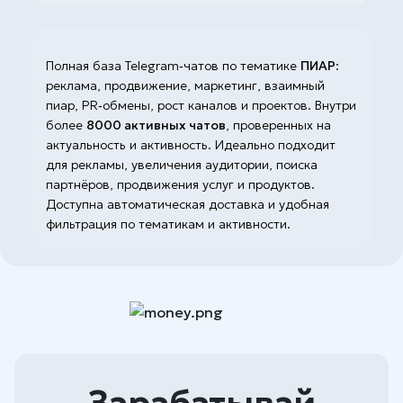
купленными аккаунтами.
Время ответа технической поддержки и решение всех 
24-х часов. (Зависит от времени суток. В праздничны
ожидание может быть увеличено).
Полная база Telegram‑чатов по тематике 
ПИАР
: 
Техническая поддержка может запросить доказательст
реклама, продвижение, маркетинг, взаимный 
усмотрение скрины\запись экрана.
пиар, PR‑обмены, рост каналов и проектов. Внутри 
более 
8000 активных чатов
, проверенных на 
При покупке товара стоимостью свыше 200р - записыв
актуальность и активность. Идеально подходит 
быстрого решения вашего вопроса.
для рекламы, увеличения аудитории, поиска 
Если невалид превышает 50% сотрудник магазина име
партнёров, продвижения услуг и продуктов. 
видео от момента нажатия кнопки "Купить" в магазине
Доступна автоматическая доставка и удобная 
отозван в пользу магазина.
фильтрация по тематикам и активности.
Употребление нецензурной лексики может стать причи
обслуживании.
При покупке любого товара, Вы соглашаетесь что пол
данными правилами и обязуетесь их соблюдать!
Правила могут расширяться без уведомления
Помните, что покупая товар в магазине, Вы соглашаетесь с правил
Зарабатывай