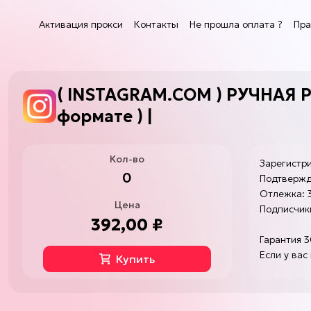
Активация прокси
Контакты
Не прошла оплата ?
Пра
( INSTAGRAM.COM ) РУЧНАЯ Р
формате ) |
Прав
Кол-во
Зарегистр
Га
0
Подтвержде
то
Отлежка: 
Цена
Подписчик
392,00 ₽
Гарантия 3
По
Если у вас
Купить
Пр
ис
На