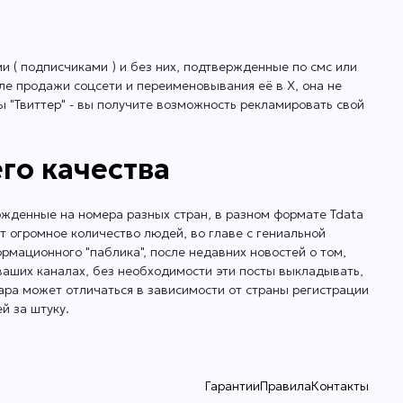
и ( подписчиками ) и без них, подтвержденные по смс или
сле продажи соцсети и переименовывания её в X, она не
ты "Твиттер" - вы получите возможность рекламировать свой
го качества
вержденные на номера разных стран, в разном формате Tdata
ет огромное количество людей, во главе с гениальной
ормационного "паблика", после недавних новостей о том,
 ваших каналах, без необходимости эти посты выкладывать,
ара может отличаться в зависимости от страны регистрации
й за штуку.
Гарантии
Правила
Контакты