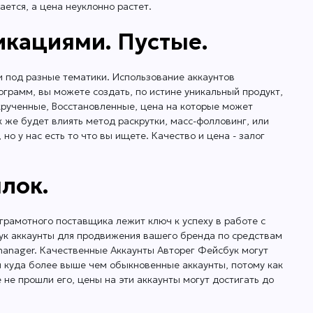
ется, а цена неуклонно растет.
икациями. Пустые.
и под разные тематики. Использование аккаунтов
грамм, вы можете создать, по истине уникальный продукт,
крученные, Восстановленные, цена на которые может
к же будет влиять метод раскрутки, масс-фолловинг, или
но у нас есть то что вы ищете. Качество и цена - залог
лок.
грамотного поставщика лежит ключ к успеху в работе с
бук аккаунты для продвижения вашего бренда по средствам
manager. Качественные Аккаунты Авторег Фейсбук могут
ся куда более выше чем обыкновенные аккаунты, потому как
е прошли его, цены на эти аккаунты могут достигать до