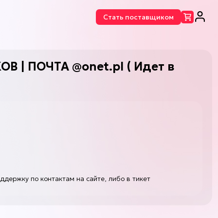
Стать поставщиком
×
×
 | ПОЧТА @onet.pl ( Идет в
000 руб.
мени
ых форумах:
так же
ддержку по контактам на сайте, либо в тикет
 же
м с