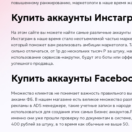
повышенному ранжированию, маркетологи в наше время жадн
Купить аккаунты Инстагр
На этом сайте вы можете найти самые различные аккаунты 
Инстаграм в наше время стало неотъемлемой частью маркет
который поможет вам реализовать амбиции маркетолога. Та
сильно отличаться, от 1р до нескольких тысяч Р за штуку, 
использование сервисов-накрутки, будут это боты или оффер
успешного продавца.
Купить аккаунты Facebo
Множество клиентов не понимает важность правильного выб
акками ФБ. В нашем магазине есть великое множество раз
рекламы в ADS менеджере, такие учетные записи в народе 
использоваться для создания этих самых Бизнес аккаунтов
именно они уже прошли проверку по документам в системе,
400 рублей за штуку, в то время как обычные не выше 50.