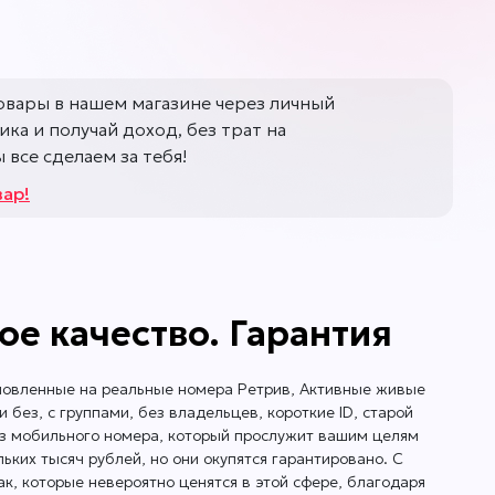
нзий до
 время
овары в нашем магазине через личный
на свое
ка и получай доход, без трат на
я
все сделаем за тебя!
вар!
сить
 будет
ое качество. Гарантия
ились с
ановленные на реальные номера Ретрив, Активные живые
без, с группами, без владельцев, короткие ID, старой
без мобильного номера, который прослужит вашим целям
льких тысяч рублей, но они окупятся гарантировано. С
к, которые невероятно ценятся в этой сфере, благодаря