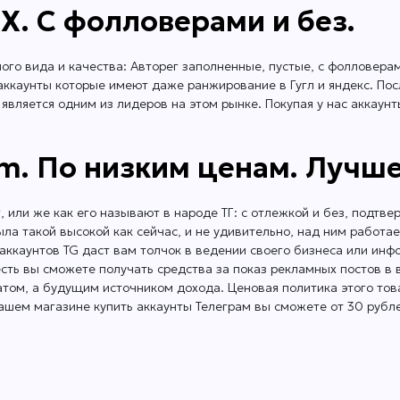
 X. С фолловерами и без.
ого вида и качества: Авторег заполненные, пустые, с фолловерам
е аккаунты которые имеют даже ранжирование в Гугл и яндекс. По
 является одним из лидеров на этом рынке. Покупая у нас аккаун
m. По низким ценам. Лучше
г, или же как его называют в народе ТГ: с отлежкой и без, подт
ыла такой высокой как сейчас, и не удивительно, над ним работа
 аккаунтов TG даст вам толчок в ведении своего бизнеса или инф
есть вы сможете получать средства за показ рекламных постов в
атом, а будущим источником дохода. Ценовая политика этого тов
В нашем магазине купить аккаунты Телеграм вы сможете от 30 рубле