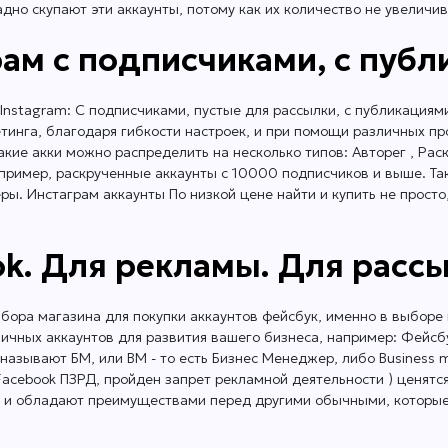
о скупают эти аккаунты, потому как их количество не увеличива
ам с подписчиками, с публ
Instagram: С подписчиками, пустые для рассылки, с публикациям
инга, благодаря гибкости настроек, и при помощи различных про
кие акки можно распределить на несколько типов: Авторег , Рас
например, раскрученные аккаунты с 10000 подписчиков и выше. Та
ы. Инстаграм аккаунты По низкой цене найти и купить не просто, 
ok. Для рекламы. Для рассы
ора магазина для покупки аккаунтов фейсбук, именно в выборе 
личных аккаунтов для развития вашего бизнеса, например: Фейс
называют БМ, или BM - то есть Бизнес Менеджер, либо Business 
.Facebook ПЗРД, пройден запрет рекламной деятельности ) ценят
 и обладают преимуществами перед другими обычными, которые н