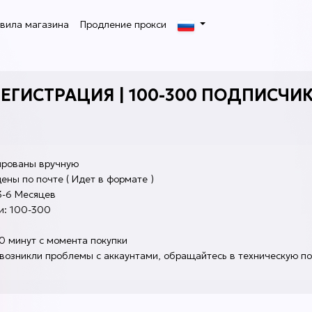
вила магазина
Продление прокси
ЕГИСТРАЦИЯ | 100-300 ПОДПИСЧИКОВ
ила магазина
Гарантии магазина
1. Депозит в системе
Аренды Магазинов Deer.io - 100.
ированы вручную
рантия на аккаунты указана в описании, по истечению данного вре
ны по почте ( Идет в формате )
вар замене не подлежит.
2. Статусы VIP/Продавец/Premium/Seller на популярн
3-6 Месяцев
2 Гарантия распространяется на проверку валидности аккаунта, 
и: 100-300
соответствия описания товара.
BHF.IO
LOLZTEAM
3 Магазин не несёт ответственность за активность аккаунта.
0 минут с момента покупки
сле смены пароля - аккаунты замене не подлежат.
 возникли проблемы с аккаунтами, обращайтесь в техническую по
и проверке аккаунтов публичным софтом, на публичных прокси или
пользуя свой ip адрес - аккаунты замене не подлежат.
ша команда не занимается консультациями и обучением связанны