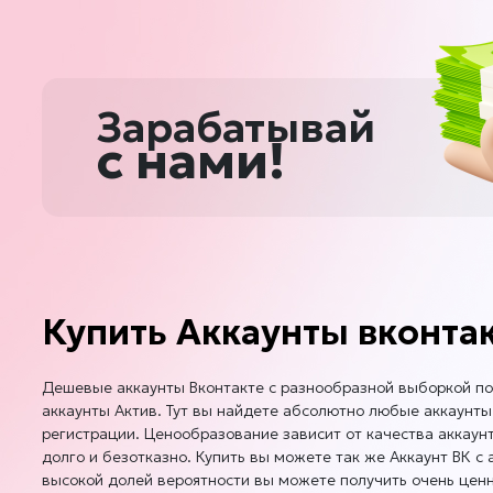
ку
Вр
24
ож
Те
Зарабатывай
ус
с нами!
Пр
бы
Ес
ви
от
Уп
об
Купить Аккаунты вконтак
Пр
да
Пр
Дешевые аккаунты Вконтакте с разнообразной выборкой по
аккаунты Актив. Тут вы найдете абсолютно любые аккаунты 
регистрации. Ценообразование зависит от качества аккаун
долго и безотказно. Купить вы можете так же Аккаунт ВК с 
Помните
высокой долей вероятности вы можете получить очень ценны